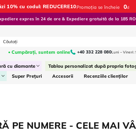
0
:
tăzi 10% cu codul: REDUCERE10
Promoția se încheie
d
xpediere expres în 24 de ore & Expediere gratuită de la 185 R
Cumpărați, suntem online
+40 332 228 080
Luni – Vineri:
ură cu diamante
Tablou personalizat după propria foto
s
Super Prețuri
Accesorii
Recenziile clienților
RĂ PE NUMERE - CELE MAI V