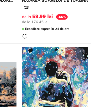
ULORI
FLOAREA SOARELUI DE TOAMNĂ
(23)
59.99 lei
de la
-66%
de la
176.45 lei
Expediere expres
în 24 de ore