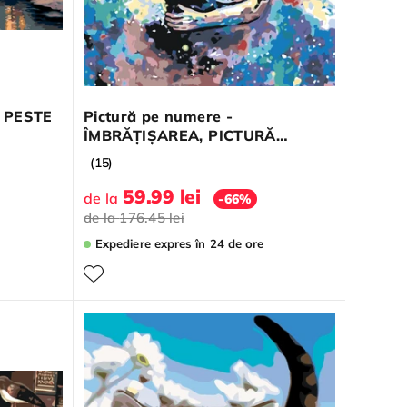
D PESTE
Pictură pe numere -
ÎMBRĂȚIȘAREA, PICTURĂ
COLORATĂ VIU
(15)
59.99 lei
de la
-66%
de la
176.45 lei
Expediere expres
în 24 de ore