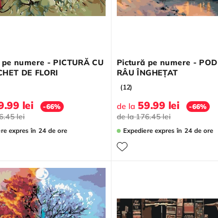
ă pe numere - PICTURĂ CU
Pictură pe numere - PO
HET DE FLORI
RÂU ÎNGHEȚAT
(12)
9.99 lei
59.99 lei
de la
-66%
-66%
6.45 lei
de la
176.45 lei
ere expres
în 24 de ore
Expediere expres
în 24 de ore