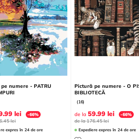
ă pe numere - PATRU
Pictură pe numere - O PI
MPURI
BIBLIOTECĂ
(16)
9.99 lei
59.99 lei
de la
-66%
-66%
6.45 lei
de la
176.45 lei
ere expres
în 24 de ore
Expediere expres
în 24 de ore