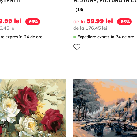
ȘTENI II
FLUTURE, PICTURĂ ÎN C
V...
(13)
9.99 lei
59.99 lei
de la
-66%
-66%
6.45 lei
de la
176.45 lei
ere expres
în 24 de ore
Expediere expres
în 24 de ore