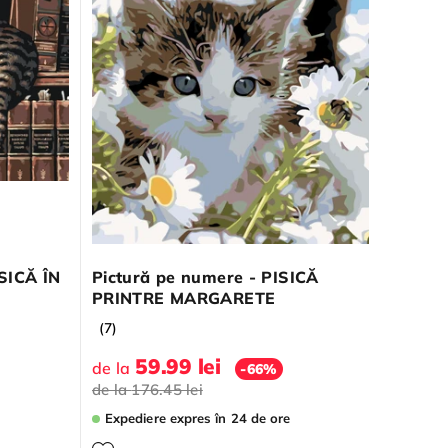
SICĂ ÎN
Pictură pe numere - PISICĂ
PRINTRE MARGARETE
(7)
59.99 lei
de la
-66%
de la
176.45 lei
Expediere expres
în 24 de ore