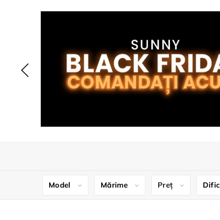
Model
Mărime
Preț
Difi