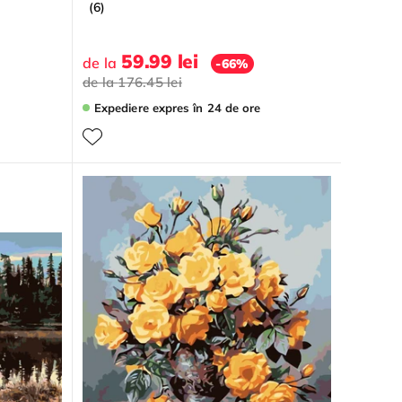
(6)
59.99 lei
de la
-66%
de la
176.45 lei
Expediere expres
în 24 de ore