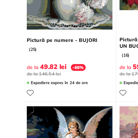
Pictur
Pictură pe numere - BUJORI
UN BUC
(25)
(16)
49.82 lei
5
de la
de la
-66%
de la
146.54 lei
de la
17
Expediere expres
în 24 de ore
Expedi