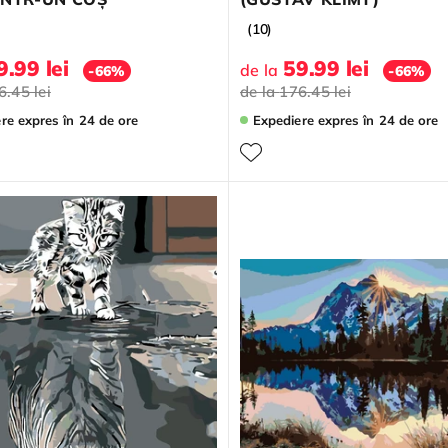
(10)
9.99 lei
59.99 lei
de la
-66%
-66%
6.45 lei
de la
176.45 lei
ere expres
în 24 de ore
Expediere expres
în 24 de ore