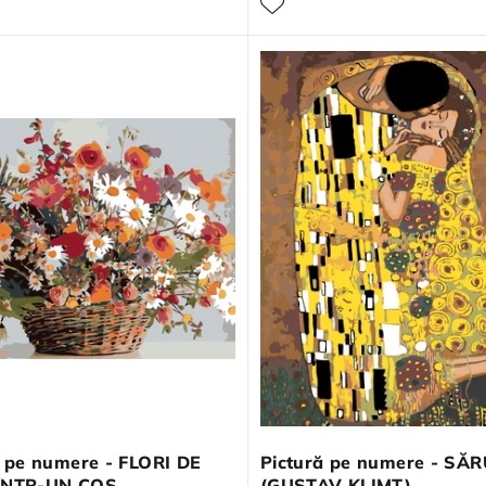
ă pe numere - FLORI DE
Pictură pe numere - SĂ
ÎNTR-UN COȘ
(GUSTAV KLIMT)