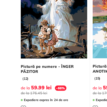
Pictur
Pictură pe numere - ÎNGER
ANOTI
PĂZITOR
(15)
(12)
59.99 lei
5
de la
de la
-66%
de la
176.45 lei
de la
17
Expediere expres
în 24 de ore
Expedi