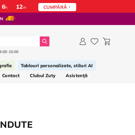
6
:
12
CUMPĂRĂ
h
m
ON
Căutați
 9:00-15:00
grafie
Tablouri personalizate, stiluri AI
Contact
Clubul Zuty
Asistență
ÂNDUTE