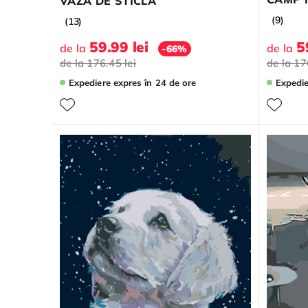
VAZĂ DE STICLĂ
(9)
(13)
59.99 lei
5
de la
de la
-66%
de la
176.45 lei
de la
17
Expediere expres
în 24 de ore
Expedi