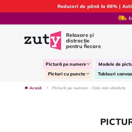
Reduceri de până la 66% | As
E
Pictură pe numere
Modele de pict
Picturi cu puncte
Tablouri canva
Acasă
Pictură pe numere - Cele mai vândute
PICTU