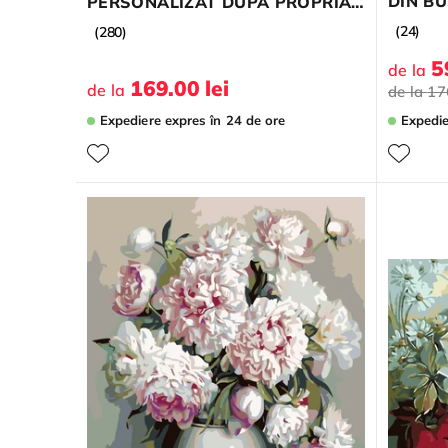
DIN BU
PERSONALIZAT DUPĂ PROPRIA
FOTO...
(24)
(280)
5
de la
169.00 lei
de la
de la
17
Expediere expres
în 24 de ore
Expedi