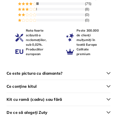
(75)
(8)
(0)
(0)
Rata foarte
Peste 300.000
scăzută a
de clienți
reclamațiilor,
mulțumiți în
sub 0,02%.
toată Europa
Producător
Calitate
european
premium
Ce este pictura cu diamante?
Ce conține kitul
Kit cu ramă (cadru) sau fără
De ce să alegeți Zuty