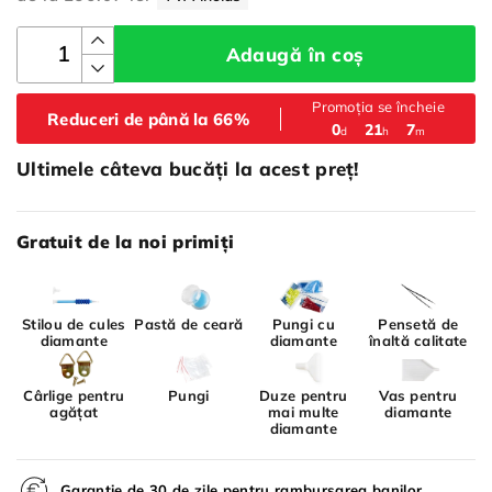
Adaugă în coș
Promoția se încheie
Reduceri de până la 66%
:
:
0
21
7
d
h
m
Ultimele câteva bucăți la acest preț!
Gratuit de la noi primiți
Stilou de cules
Pastă de ceară
Pungi cu
Pensetă de
diamante
diamante
înaltă calitate
Cârlige pentru
Pungi
Duze pentru
Vas pentru
agățat
mai multe
diamante
diamante
Garanție de 30 de zile pentru rambursarea banilor