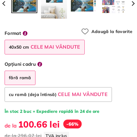
Adaugă la favorite
Format
CELE MAI VÂNDUTE
40x50 cm
Opțiuni cadru
fără ramă
CELE MAI VÂNDUTE
cu ramă (deja întinsă)
În stoc 2 buc + Expediere rapidă în 24 de ore
100.66 lei
-66%
de la
de la
296.07 lei
TVA inclus