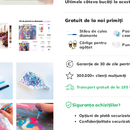
Ultimele câteva bucăți la acest
Gratuit de la noi primiți
Stilou de cules
Pas
diamante
cea
Cârlige pentru
Pun
agățat
Garanție de 30 de zile pent
300.000+ clienți mulțumiți
Transport gratuit de la 185 
Siguranța achizițiilor
Opțiuni de plată securizat
Confidențialitate securiza