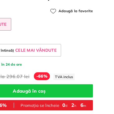
Adaugă la favorite
UTE
CELE MAI VÂNDUTE
 întinsă)
 în 24 de ore
 la
296.07 lei
-66%
TVA inclus
Adaugă în coș
0
:
2
:
6
66%
Promoția se încheie
d
h
m