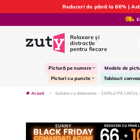
Reduceri de până la 66% | A
E
Pictură pe numere
Modele de pict
Picturi cu puncte
Tablouri canva
Acasă
Goblen cu diamante - CUPLU PE LACU