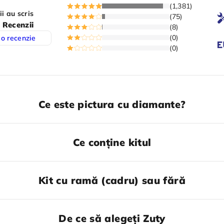
(1,381)
ii au scris
(75)
 Recenzii
(8)
(0)
 o recenzie
(0)
Ce este pictura cu diamante?
Ce conține kitul
Kit cu ramă (cadru) sau fără
De ce să alegeți Zuty