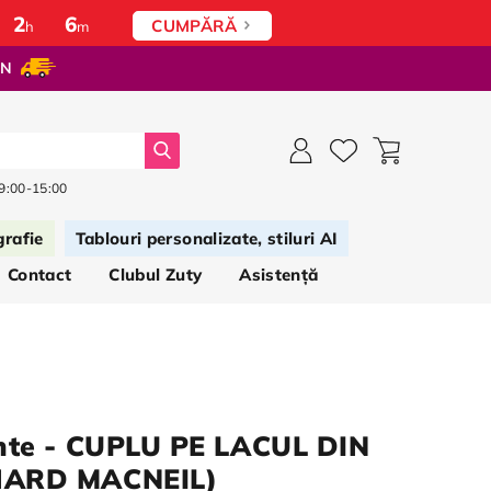
:
2
:
6
CUMPĂRĂ
h
m
ON
Căutați
 9:00-15:00
grafie
Tablouri personalizate, stiluri AI
Contact
Clubul Zuty
Asistență
nte - CUPLU PE LACUL DIN
HARD MACNEIL)