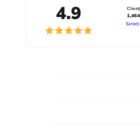
4.9
Clienț
1,464
Scrieți