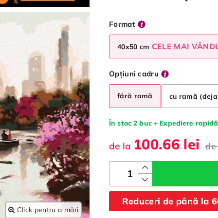
Format
CELE MAI VÂND
40x50 cm
Opțiuni cadru
fără ramă
cu ramă (deja
În stoc 2 buc + Expediere rapidă
100.66 lei
de la
de
Reduceri de până la 
Click pentru a mări