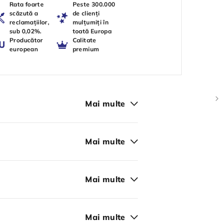
Rata foarte
Peste 300.000
scăzută a
de clienți
reclamațiilor,
mulțumiți în
sub 0,02%.
toată Europa
Producător
Calitate
european
premium
Mai multe
Mai multe
Mai multe
Mai multe