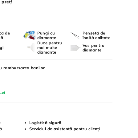
 preț!
tă de
Pungi cu
Pensetă de
ră
diamante
înaltă calitate
Duze pentru
Vas pentru
gi
mai multe
diamante
diamante
ru rambursarea banilor
Lei
e
Logistică sigură
tă
Serviciul de asistență pentru clienți