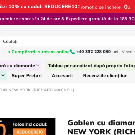
0
stăzi 10% cu codul: REDUCERE10
Promoția se încheie
d
xpediere expres în 24 de ore & Expediere gratuită de la 185 R
Cumpărați, suntem online
+40 332 228 080
Luni – Vineri:
ură cu diamante
Tablou personalizat după propria foto
s
Super Prețuri
Accesorii
Recenziile clienților
L DIN NEW YORK (RICHARD MACNEIL)
Goblen cu diama
NEW YORK (RIC