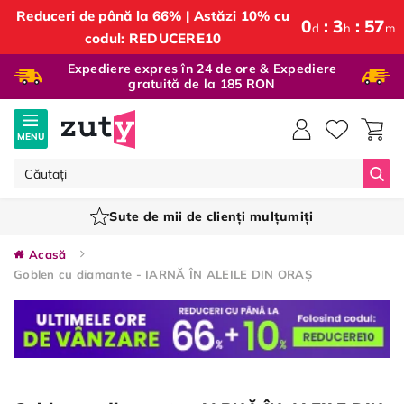
Reduceri de până la 66% | Astăzi 10% cu
0
:
3
:
57
d
h
m
codul: REDUCERE10
Expediere expres în 24 de ore & Expediere
gratuită de la 185 RON
MENU
Căut
Sute de mii de clienți mulțumiți
Acasă
Goblen cu diamante - IARNĂ ÎN ALEILE DIN ORAȘ