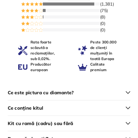
(1,381)
(75)
(8)
(0)
(0)
Rata foarte
Peste 300.000
scăzută a
de clienți
reclamațiilor,
mulțumiți în
sub 0,02%.
toată Europa
Producător
Calitate
european
premium
Ce este pictura cu diamante?
Ce conține kitul
Kit cu ramă (cadru) sau fără