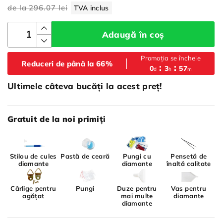
de la
296.07 lei
TVA inclus
Adaugă în coș
Promoția se încheie
Reduceri de până la 66%
:
:
0
3
57
d
h
m
Ultimele câteva bucăți la acest preț!
Gratuit de la noi primiți
Stilou de cules
Pastă de ceară
Pungi cu
Pensetă de
diamante
diamante
înaltă calitate
Cârlige pentru
Pungi
Duze pentru
Vas pentru
agățat
mai multe
diamante
diamante