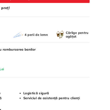
 preț!
Cârlige pentru
4 perii de lemn
agățat
ru rambursarea banilor
Lei
e
Logistică sigură
tă
Serviciul de asistență pentru clienți