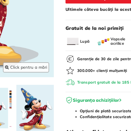
Ultimele câteva bucăți la acest
Gratuit de la noi primiți
Vopsele
Lupă
acrilice
Garanție de 30 de zile pent
Click pentru a mări
300.000+ clienți mulțumiți
Transport gratuit de la 185 
Siguranța achizițiilor
Opțiuni de plată securizat
Confidențialitate securiza