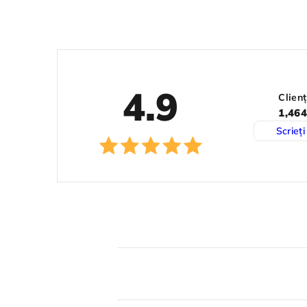
4.9
Clienț
1,464
Scrieți