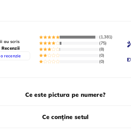
(1,381)
ii au scris
(75)
 Recenzii
(8)
(0)
 o recenzie
(0)
Ce este pictura pe numere?
Ce conține setul