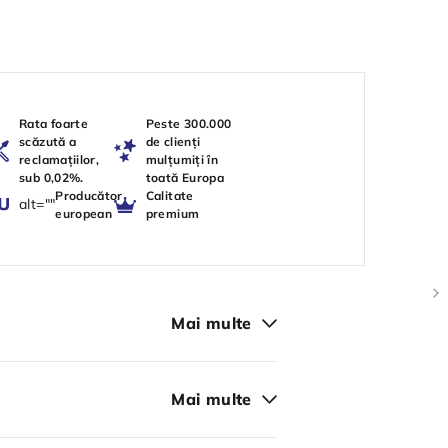
Rata foarte
Peste 300.000
scăzută a
de clienți
reclamațiilor,
mulțumiți în
sub 0,02%.
toată Europa
Producător
Calitate
alt=""
european
premium
Mai multe
Mai multe