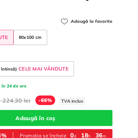
Adaugă la favorite
UTE
80x100 cm
CELE MAI VÂNDUTE
 întinsă)
 în 24 de ore
a
224.30 lei
-66%
TVA inclus
Adaugă în coș
0
:
18
:
36
66%
Promoția se încheie
d
h
m