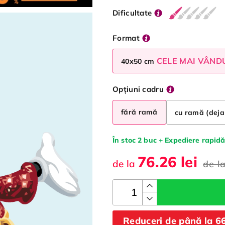
Dificultate
Format
CELE MAI VÂND
40x50 cm
Opțiuni cadru
fără ramă
cu ramă (deja
În stoc 2 buc + Expediere rapidă
76.26 lei
de la
de l
Reduceri de până la 