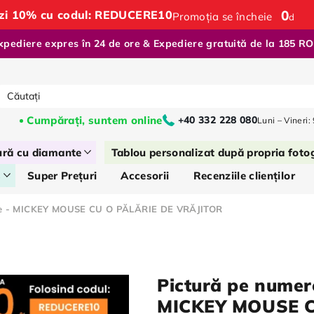
0
:
ăzi 10% cu codul: REDUCERE10
Promoția se încheie
d
xpediere expres în 24 de ore & Expediere gratuită de la 185 R
Cumpărați, suntem online
+40 332 228 080
Luni – Vineri:
ură cu diamante
Tablou personalizat după propria foto
s
Super Prețuri
Accesorii
Recenziile clienților
ere - MICKEY MOUSE CU O PĂLĂRIE DE VRĂJITOR
Pictură pe numer
MICKEY MOUSE C