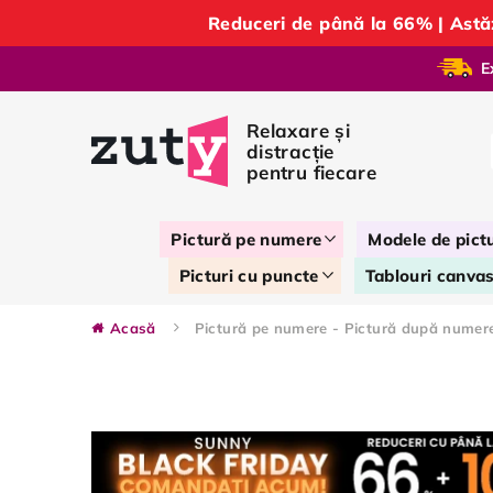
Reduceri de până la 66% | Ast
E
Pictură pe numere
Modele de pict
Picturi cu puncte
Tablouri canva
Acasă
Pictură pe numere - Pictură după num