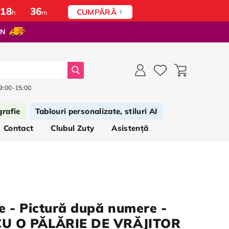
18
:
36
CUMPĂRĂ
h
m
ON
Căutați
 9:00-15:00
grafie
Tablouri personalizate, stiluri AI
Contact
Clubul Zuty
Asistență
e - Pictură după numere -
U O PĂLĂRIE DE VRĂJITOR