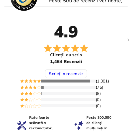
Peste 500 de recenzii verificate,
4.9
Clienții au scris
1,464 Recenzii
Scrieți o recenzie
(1,381)
(75)
(8)
(0)
(0)
Rata foarte
Peste 300.000
scăzută a
de clienți
reclamațiilor,
mulțumiți în