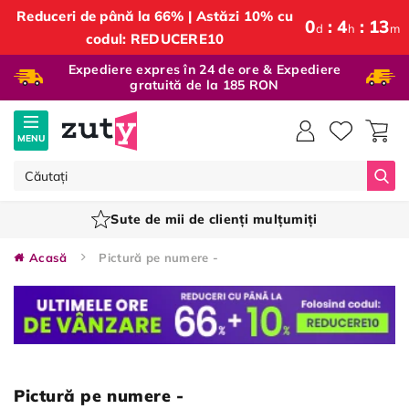
Reduceri de până la 66% | Astăzi 10% cu
0
4
13
d
h
m
codul: REDUCERE10
Expediere expres în 24 de ore & Expediere
gratuită de la 185 RON
MENU
Căut
Sute de mii de clienți mulțumiți
Acasă
Pictură pe numere -
Pictură pe numere -