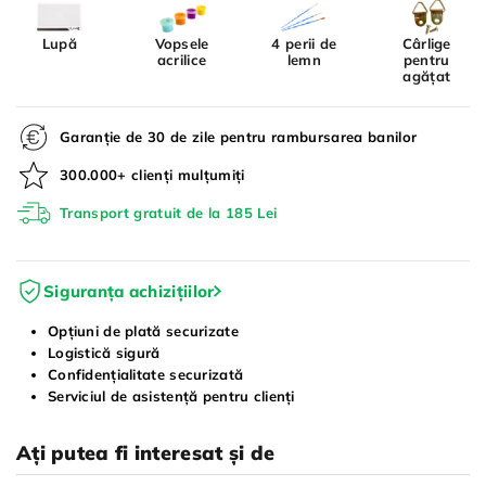
Lupă
Vopsele
4 perii de
Cârlige
acrilice
lemn
pentru
agățat
Garanție de 30 de zile pentru rambursarea banilor
300.000+ clienți mulțumiți
Transport gratuit de la 185 Lei
Siguranța achizițiilor
Opțiuni de plată securizate
Logistică sigură
Confidențialitate securizată
Serviciul de asistență pentru clienți
Ați putea fi interesat și de