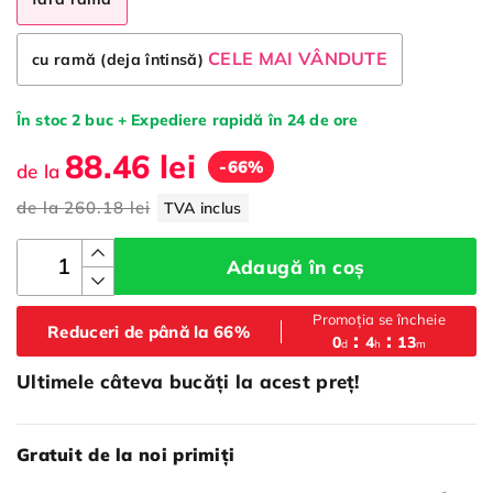
CELE MAI VÂNDUTE
cu ramă (deja întinsă)
În stoc 2 buc + Expediere rapidă în 24 de ore
88.46 lei
-66%
de la
de la
260.18 lei
TVA inclus
Adaugă în coș
Promoția se încheie
Reduceri de până la 66%
0
4
13
d
h
m
Ultimele câteva bucăți la acest preț!
Gratuit de la noi primiți