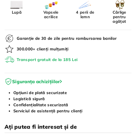
Lupă
Vopsele
4 perii de
Cârlige
acrilice
lemn
pentru
agățat
Garanție de 30 de zile pentru rambursarea banilor
300.000+ clienți mulțumiți
Transport gratuit de la 185 Lei
Siguranța achizițiilor
Opțiuni de plată securizate
Logistică sigură
Confidențialitate securizată
Serviciul de asistență pentru clienți
Ați putea fi interesat și de