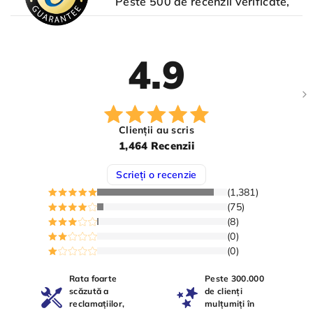
Peste 500 de recenzii verificate,
4.9
Clienții au scris
1,464 Recenzii
Scrieți o recenzie
(1,381)
(75)
(8)
(0)
(0)
Rata foarte
Peste 300.000
scăzută a
de clienți
reclamațiilor,
mulțumiți în