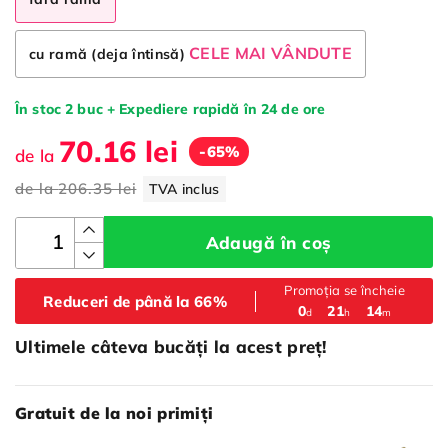
CELE MAI VÂNDUTE
cu ramă (deja întinsă)
În stoc 2 buc + Expediere rapidă în 24 de ore
70.16 lei
-65%
de la
de la
206.35 lei
TVA inclus
Adaugă în coș
Promoția se încheie
Reduceri de până la 66%
:
:
0
21
14
d
h
m
Ultimele câteva bucăți la acest preț!
Gratuit de la noi primiți