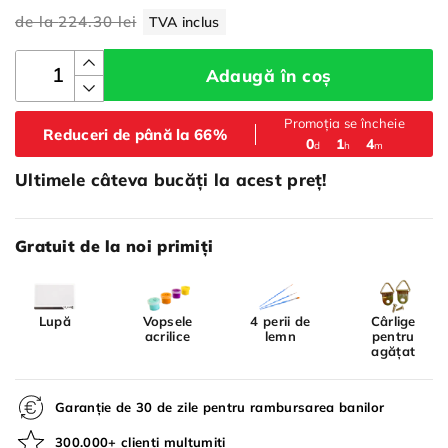
de la
224.30 lei
TVA inclus
Adaugă în coș
Promoția se încheie
Reduceri de până la 66%
:
:
0
1
4
d
h
m
Ultimele câteva bucăți la acest preț!
Gratuit de la noi primiți
Lupă
Vopsele
4 perii de
Cârlige
acrilice
lemn
pentru
agățat
Garanție de 30 de zile pentru rambursarea banilor
300.000+ clienți mulțumiți