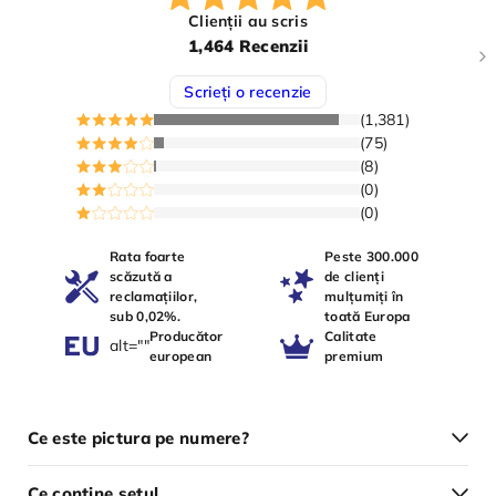
Clienții au scris
1,464 Recenzii
Scrieți o recenzie
(1,381)
(75)
(8)
(0)
(0)
Rata foarte
Peste 300.000
scăzută a
de clienți
reclamațiilor,
mulțumiți în
sub 0,02%.
toată Europa
Producător
Calitate
alt=""
european
premium
Ce este pictura pe numere?
Ce conține setul