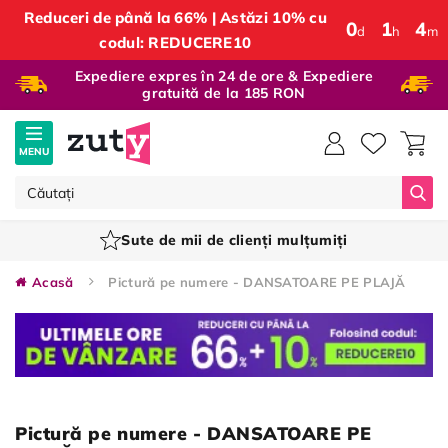
Reduceri de până la 66% | Astăzi 10% cu
0
:
1
:
4
d
h
m
codul: REDUCERE10
Expediere expres în 24 de ore & Expediere
gratuită de la 185 RON
MENU
Căut
Sute de mii de clienți mulțumiți
Acasă
Pictură pe numere - DANSATOARE PE PLAJĂ
Pictură pe numere - DANSATOARE PE