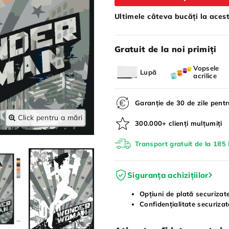
Ultimele câteva bucăți la acest
Gratuit de la noi primiți
Vopsele
Lupă
acrilice
Garanție de 30 de zile pent
Click pentru a mări
300.000+ clienți mulțumiți
Transport gratuit de la 185 
Siguranța achizițiilor
Opțiuni de plată securizat
Confidențialitate securiza