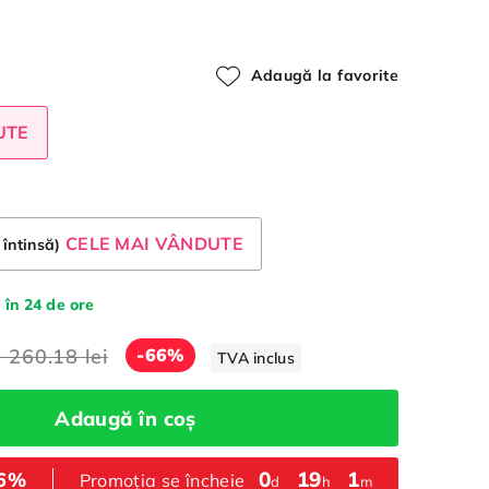
Adaugă la favorite
UTE
CELE MAI VÂNDUTE
 întinsă)
 în 24 de ore
a
260.18 lei
-66%
TVA inclus
Adaugă în coș
0
:
19
:
1
66%
Promoția se încheie
d
h
m