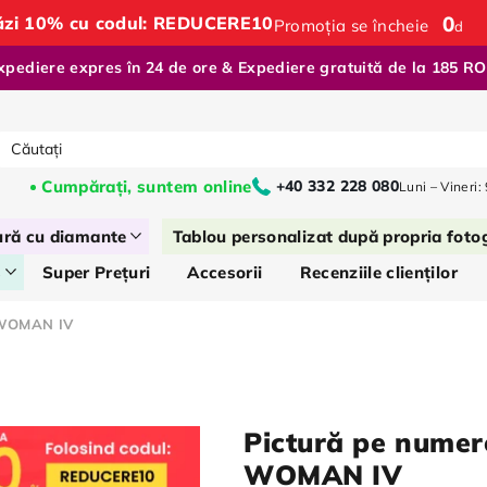
0
:
tăzi 10% cu codul: REDUCERE10
Promoția se încheie
d
xpediere expres în 24 de ore & Expediere gratuită de la 185 R
Cumpărați, suntem online
+40 332 228 080
Luni – Vineri:
ură cu diamante
Tablou personalizat după propria foto
s
Super Prețuri
Accesorii
Recenziile clienților
 WOMAN IV
Pictură pe num
WOMAN IV