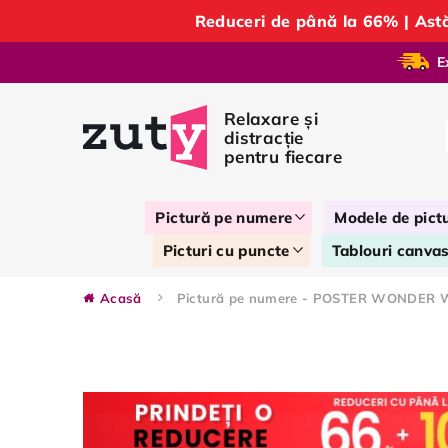
Reduceri de până la 66% | As
E
Pictură pe numere
Modele de pict
Picturi cu puncte
Tablouri canva
Acasă
Pictură pe numere - POSTER WONDER