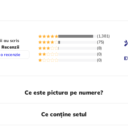
(1,381)
ii au scris
(75)
 Recenzii
(8)
(0)
 o recenzie
(0)
Ce este pictura pe numere?
Ce conține setul