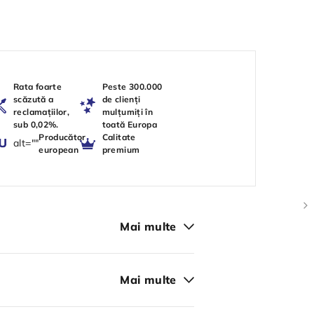
Rata foarte
Peste 300.000
scăzută a
de clienți
reclamațiilor,
mulțumiți în
sub 0,02%.
toată Europa
Producător
Calitate
alt=""
european
premium
Mai multe
Mai multe