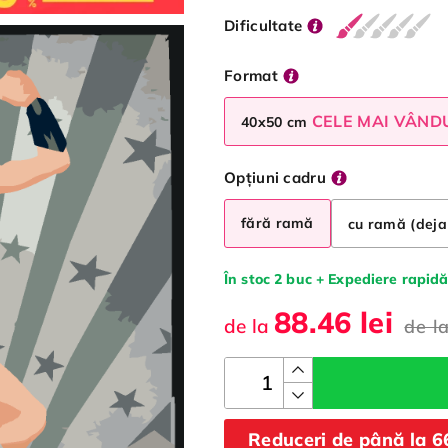
Dificultate
Format
CELE MAI VÂND
40x50 cm
Opțiuni cadru
fără ramă
cu ramă (deja
În stoc 2 buc + Expediere rapidă
88.46 lei
de la
de l
Reduceri de până la 