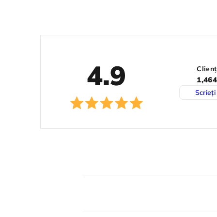
4.9
Clienț
1,464
Scrieți