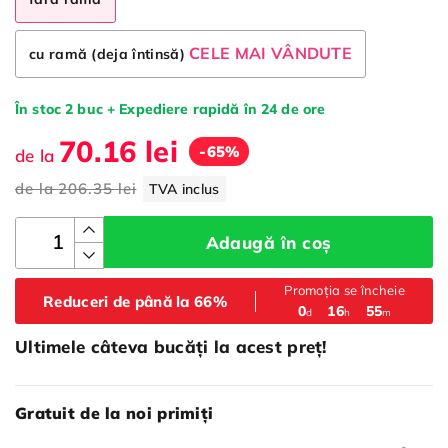
CELE MAI VÂNDUTE
cu ramă (deja întinsă)
În stoc 2 buc + Expediere rapidă în 24 de ore
70.16 lei
-65%
de la
de la
206.35 lei
TVA inclus
Adaugă în coș
Promoția se încheie
Reduceri de până la 66%
:
:
0
16
55
d
h
m
Ultimele câteva bucăți la acest preț!
Gratuit de la noi primiți