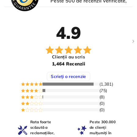
Peste 500 de recenzii verificate,
4.9
Clienții au scris
1,464 Recenzii
Scrieți o recenzie
(1,381)
(75)
(8)
(0)
(0)
Rata foarte
Peste 300.000
scăzută a
de clienți
reclamațiilor,
mulțumiți în