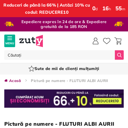
Reduceri de până la 66% | Astăzi 10% cu
0
:
16
:
55
d
h
m
codul: REDUCERE10
Expediere expres în 24 de ore & Expediere
gratuită de la 185 RON
MENU
Căut
Sute de mii de clienți mulțumiți
Acasă
Pictură pe numere - FLUTURI ALBI AURII
Pictură pe numere - FLUTURI ALBI AURII