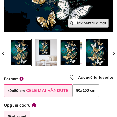
Click pentru a mări
Adaugă la favorite
Format
CELE MAI VÂNDUTE
80x100 cm
40x50 cm
Opțiuni cadru
fără ramă