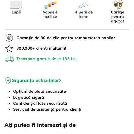
Lupă
Vopsele
4 perii de
Cârlige
acrilice
lemn
pentru
agățat
Garanție de 30 de zile pentru rambursarea banilor
300.000+ clienți mulțumiți
Transport gratuit de la 185 Lei
Siguranța achizițiilor
Opțiuni de plată securizate
Logistică sigură
Confidențialitate securizată
Serviciul de asistență pentru clienți
Ați putea fi interesat și de