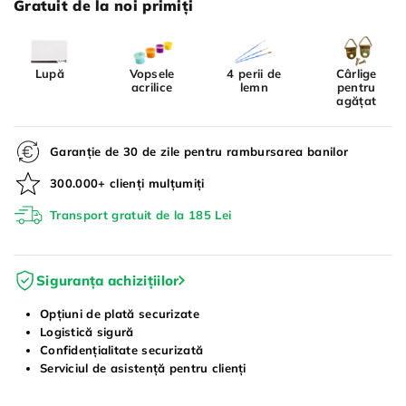
Gratuit de la noi primiți
Lupă
Vopsele
4 perii de
Cârlige
acrilice
lemn
pentru
agățat
Garanție de 30 de zile pentru rambursarea banilor
300.000+ clienți mulțumiți
Transport gratuit de la 185 Lei
Siguranța achizițiilor
Opțiuni de plată securizate
Logistică sigură
Confidențialitate securizată
Serviciul de asistență pentru clienți