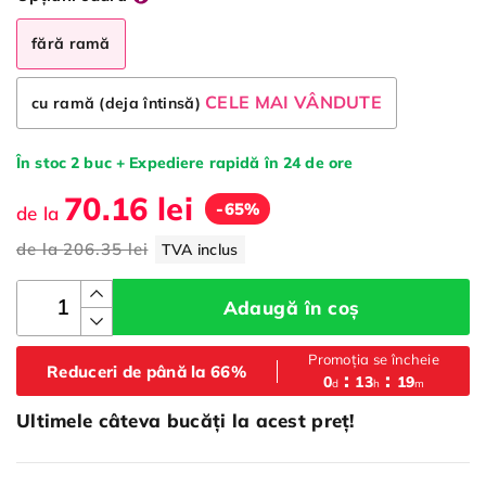
fără ramă
CELE MAI VÂNDUTE
cu ramă (deja întinsă)
În stoc 2 buc + Expediere rapidă în 24 de ore
70.16 lei
-65%
de la
de la
206.35 lei
TVA inclus
Adaugă în coș
Promoția se încheie
Reduceri de până la 66%
0
13
19
d
h
m
Ultimele câteva bucăți la acest preț!