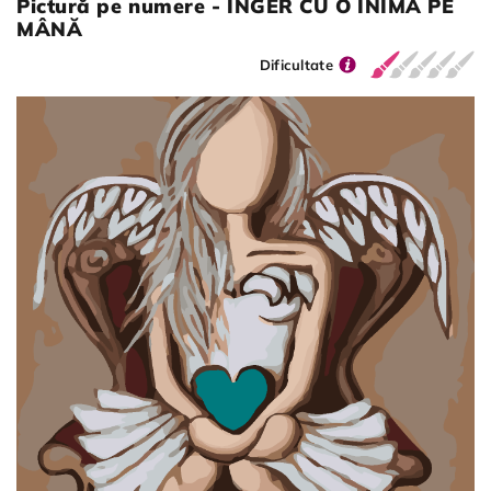
Pictură pe numere - ÎNGER CU O INIMĂ PE
MÂNĂ
Dificultate