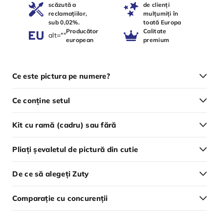
scăzută a
de clienți
reclamațiilor,
mulțumiți în
sub 0,02%.
toată Europa
Producător
Calitate
alt=""
european
premium
Ce este pictura pe numere?
Ce conține setul
Kit cu ramă (cadru) sau fără
Pliați șevaletul de pictură din cutie
De ce să alegeți Zuty
Comparație cu concurenții