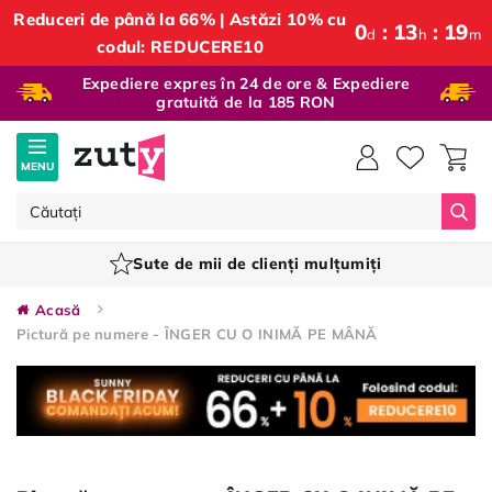
Reduceri de până la 66% | Astăzi 10% cu
0
13
19
d
h
m
codul: REDUCERE10
Expediere expres în 24 de ore & Expediere
gratuită de la 185 RON
MENU
Căut
Sute de mii de clienți mulțumiți
Acasă
Pictură pe numere - ÎNGER CU O INIMĂ PE MÂNĂ