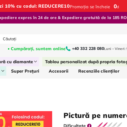
0
:
ăzi 10% cu codul: REDUCERE10
Promoția se încheie
d
xpediere expres în 24 de ore & Expediere gratuită de la 185 R
Cumpărați, suntem online
+40 332 228 080
Luni – Vineri:
ură cu diamante
Tablou personalizat după propria foto
s
Super Prețuri
Accesorii
Recenziile clienților
Pictură pe nume
Dificultate