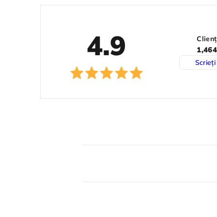
4.9
Clienț
1,464
Scrieți