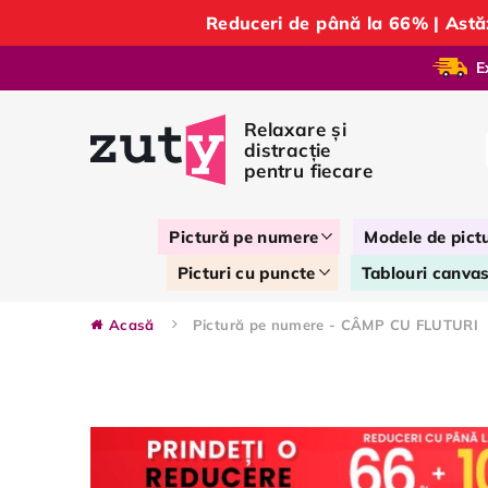
Reduceri de până la 66% | Ast
E
Pictură pe numere
Modele de pict
Picturi cu puncte
Tablouri canva
Acasă
Pictură pe numere - CÂMP CU FLUTURI