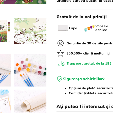
Ultimele câteva bucăți la acest
Gratuit de la noi primiți
Vopsele
Lupă
acrilice
Garanție de 30 de zile pent
300.000+ clienți mulțumiți
Transport gratuit de la 185 
Siguranța achizițiilor
Opțiuni de plată securizat
Confidențialitate securiza
Ați putea fi interesat și 