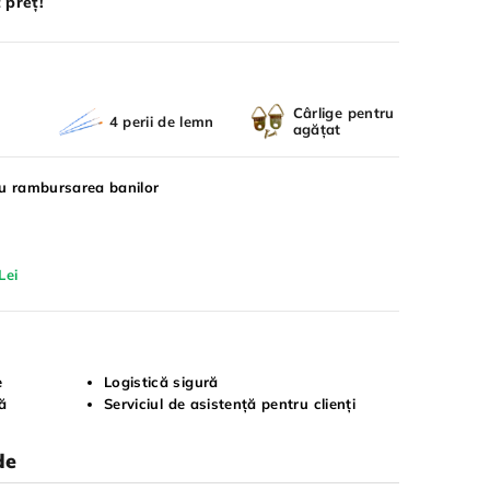
 preț!
Cârlige pentru
4 perii de lemn
agățat
ru rambursarea banilor
Lei
e
Logistică sigură
tă
Serviciul de asistență pentru clienți
de