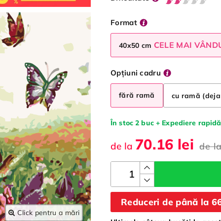
Format
CELE MAI VÂND
40x50 cm
Opțiuni cadru
fără ramă
cu ramă (deja
În stoc 2 buc + Expediere rapidă
70.16 lei
de la
de l
Reduceri de până la 
Click pentru a mări