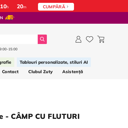
10
:
20
CUMPĂRĂ
h
m
ON
Căutați
 9:00-15:00
grafie
Tablouri personalizate, stiluri AI
Contact
Clubul Zuty
Asistență
re - CÂMP CU FLUTURI