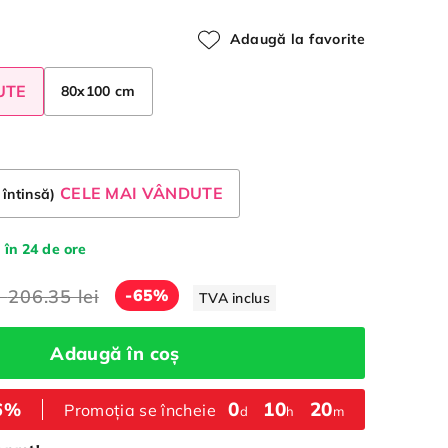
Adaugă la favorite
UTE
80x100 cm
CELE MAI VÂNDUTE
 întinsă)
 în 24 de ore
a
206.35 lei
-65%
TVA inclus
Adaugă în coș
0
:
10
:
20
66%
Promoția se încheie
d
h
m