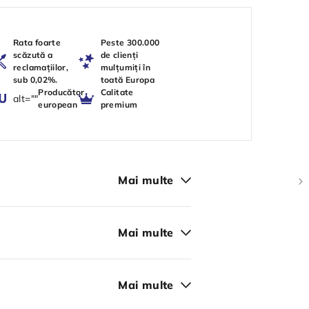
Rata foarte
Peste 300.000
scăzută a
de clienți
reclamațiilor,
mulțumiți în
sub 0,02%.
toată Europa
Producător
Calitate
alt=""
european
premium
Mai multe
Mai multe
Mai multe