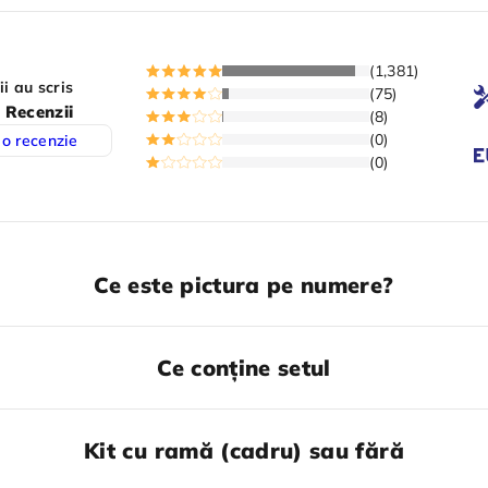
(1,381)
ii au scris
(75)
 Recenzii
(8)
(0)
 o recenzie
(0)
Ce este pictura pe numere?
Ce conține setul
Kit cu ramă (cadru) sau fără