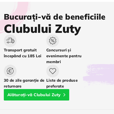
Bucurați-vă de beneficiile
Clubului Zuty
Transport gratuit
Concursuri și
începând cu 185 Lei
evenimente pentru
membri
30 de zile garanție de
Liste de produse
returnare
preferate
Alăturați-vă Clubului Zuty