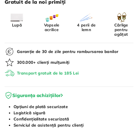
Gratuit de la noi primiți
Lupă
Vopsele
4 perii de
Cârlige
acrilice
lemn
pentru
agățat
Garanție de 30 de zile pentru rambursarea banilor
300.000+ clienți mulțumiți
Transport gratuit de la 185 Lei
Siguranța achizițiilor
Opțiuni de plată securizate
Logistică sigură
Confidențialitate securizată
Serviciul de asistență pentru clienți