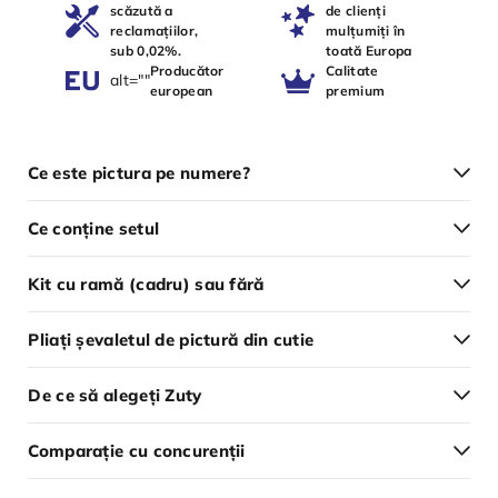
scăzută a
de clienți
reclamațiilor,
mulțumiți în
sub 0,02%.
toată Europa
Producător
Calitate
alt=""
european
premium
Ce este pictura pe numere?
Ce conține setul
Kit cu ramă (cadru) sau fără
Pliați șevaletul de pictură din cutie
De ce să alegeți Zuty
Comparație cu concurenții