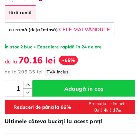
fără ramă
CELE MAI VÂNDUTE
cu ramă (deja întinsă)
În stoc 2 buc + Expediere rapidă în 24 de ore
70.16 lei
-65%
de la
de la
206.35 lei
TVA inclus
Adaugă în coș
Promoția se încheie
Reduceri de până la 66%
0
4
17
d
h
m
Ultimele câteva bucăți la acest preț!