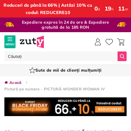
Reduceri de până la 66% | Astăzi 10% cu
0
:
19
:
11
d
h
m
codul: REDUCERE10
Expediere expres în 24 de ore & Expediere
gratuită de la 185 RON
MENU
Căut
Sute de mii de clienți mulțumiți
Acasă
Pictură pe numere - PICTURĂ WONDER WOMAN IV