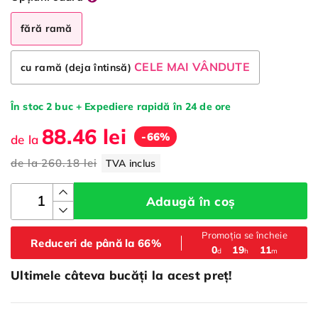
fără ramă
CELE MAI VÂNDUTE
cu ramă (deja întinsă)
În stoc 2 buc + Expediere rapidă în 24 de ore
88.46 lei
-66%
de la
de la
260.18 lei
TVA inclus
Adaugă în coș
Promoția se încheie
Reduceri de până la 66%
:
:
0
19
11
d
h
m
Ultimele câteva bucăți la acest preț!