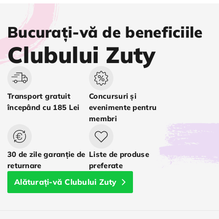
Bucurați-vă de beneficiile
Clubului Zuty
Transport gratuit
Concursuri și
începând cu 185 Lei
evenimente pentru
membri
30 de zile garanție de
Liste de produse
returnare
preferate
Alăturați-vă Clubului Zuty