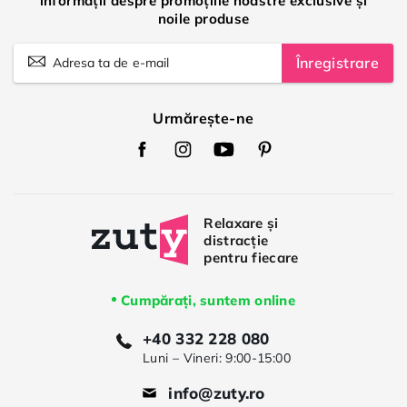
informații despre promoțiile noastre exclusive și
noile produse
Înregistrare
Urmărește-ne
Zuty
Zuty
Zuty
Zuty
Facebook
Instagram
Youtube
Pinterest
Cumpărați, suntem online
+40 332 228 080
Luni – Vineri: 9:00-15:00
info@zuty.ro