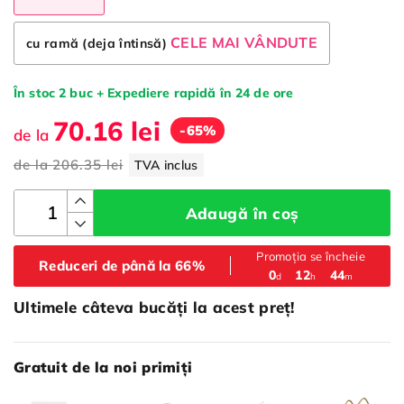
CELE MAI VÂNDUTE
cu ramă (deja întinsă)
În stoc 2 buc + Expediere rapidă în 24 de ore
70.16 lei
-65%
de la
de la
206.35 lei
TVA inclus
Adaugă în coș
Promoția se încheie
Reduceri de până la 66%
:
:
0
12
44
d
h
m
Ultimele câteva bucăți la acest preț!
Gratuit de la noi primiți