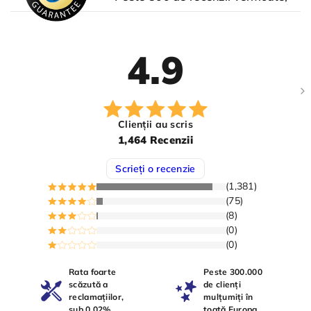
4.9
Clienții au scris
1,464 Recenzii
Scrieți o recenzie
(1,381)
(75)
(8)
(0)
(0)
Rata foarte
Peste 300.000
scăzută a
de clienți
reclamațiilor,
mulțumiți în
sub 0,02%.
toată Europa