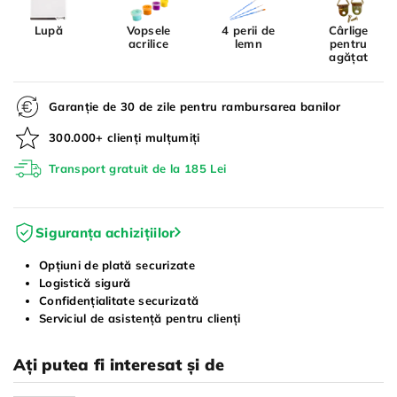
Lupă
Vopsele
4 perii de
Cârlige
acrilice
lemn
pentru
agățat
Garanție de 30 de zile pentru rambursarea banilor
300.000+ clienți mulțumiți
Transport gratuit de la 185 Lei
Siguranța achizițiilor
Opțiuni de plată securizate
Logistică sigură
Confidențialitate securizată
Serviciul de asistență pentru clienți
Ați putea fi interesat și de