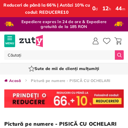
Reduceri de până la 66% | Astăzi 10% cu
0
:
12
:
44
d
h
m
codul: REDUCERE10
Expediere expres în 24 de ore & Expediere
gratuită de la 185 RON
MENU
Căut
Sute de mii de clienți mulțumiți
Acasă
Pictură pe numere - PISICĂ CU OCHELARI
Pictură pe numere - PISICĂ CU OCHELARI