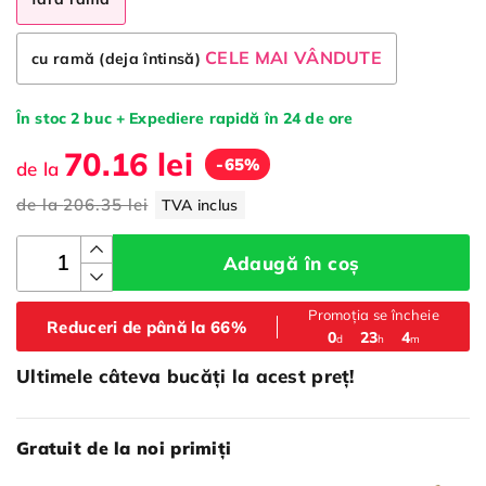
CELE MAI VÂNDUTE
cu ramă (deja întinsă)
În stoc 2 buc + Expediere rapidă în 24 de ore
70.16 lei
-65%
de la
de la
206.35 lei
TVA inclus
Adaugă în coș
Promoția se încheie
Reduceri de până la 66%
:
:
0
23
4
d
h
m
Ultimele câteva bucăți la acest preț!
Gratuit de la noi primiți