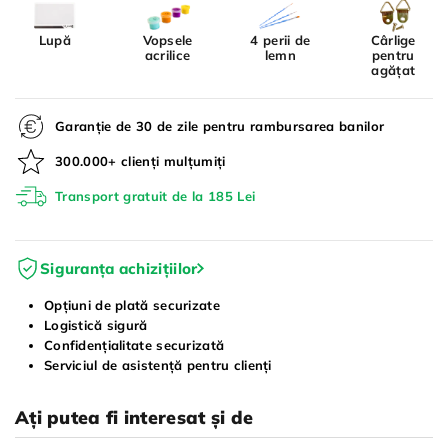
Lupă
Vopsele
4 perii de
Cârlige
acrilice
lemn
pentru
agățat
Garanție de 30 de zile pentru rambursarea banilor
300.000+ clienți mulțumiți
Transport gratuit de la 185 Lei
Siguranța achizițiilor
Opțiuni de plată securizate
Logistică sigură
Confidențialitate securizată
Serviciul de asistență pentru clienți
Ați putea fi interesat și de