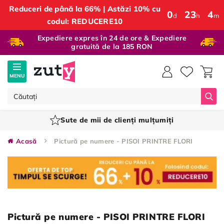
Reduceri de până la 66% | Astăzi 10% cu
0
:
23
:
4
d
h
m
codul: REDUCERE10
Expediere expres în 24 de ore & Expediere
gratuită de la 185 RON
MENU
Căut
Sute de mii de clienți mulțumiți
Acasă
Pictură pe numere - PISOI PRINTRE FLORI
Pictură pe numere - PISOI PRINTRE FLORI