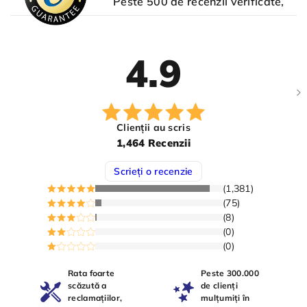
Peste 500 de recenzii verificate,
4.9
Clienții au scris
1,464 Recenzii
Scrieți o recenzie
(1,381)
(75)
(8)
(0)
(0)
Rata foarte
Peste 300.000
scăzută a
de clienți
reclamațiilor,
mulțumiți în