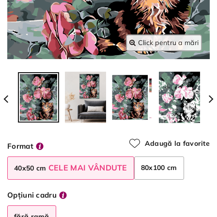
Click pentru a mări
Adaugă la favorite
Format
CELE MAI VÂNDUTE
80x100 cm
40x50 cm
Opțiuni cadru
fără ramă