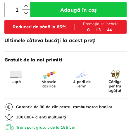
Adaugă în coș
Promoția se încheie
Reduceri de până la 66%
:
:
0
13
44
d
h
m
Ultimele câteva bucăți la acest preț!
Gratuit de la noi primiți
Lupă
Vopsele
4 perii de
Cârlige
acrilice
lemn
pentru
agățat
Garanție de 30 de zile pentru rambursarea banilor
300.000+ clienți mulțumiți
Transport gratuit de la 185 Lei