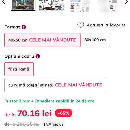
Adaugă la favorite
Format
CELE MAI VÂNDUTE
80x100 cm
40x50 cm
Opțiuni cadru
fără ramă
CELE MAI VÂNDUTE
cu ramă (deja întinsă)
În stoc 2 buc + Expediere rapidă în 24 de ore
70.16 lei
-65%
de la
de la
206.35 lei
TVA inclus