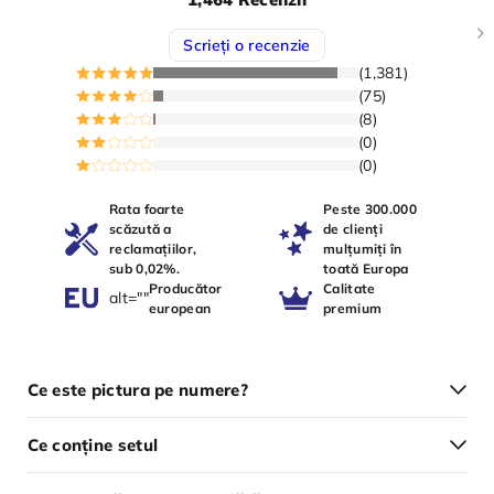
Scrieți o recenzie
(1,381)
(75)
(8)
(0)
(0)
Rata foarte
Peste 300.000
scăzută a
de clienți
reclamațiilor,
mulțumiți în
sub 0,02%.
toată Europa
Producător
Calitate
alt=""
european
premium
Ce este pictura pe numere?
Ce conține setul