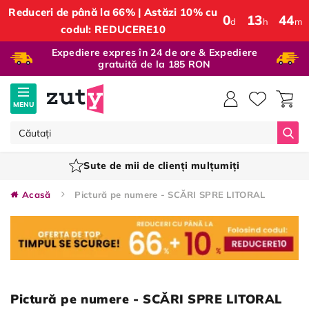
Reduceri de până la 66% | Astăzi 10% cu
0
:
13
:
44
d
h
m
codul: REDUCERE10
Expediere expres în 24 de ore & Expediere
gratuită de la 185 RON
MENU
Căut
Sute de mii de clienți mulțumiți
Acasă
Pictură pe numere - SCĂRI SPRE LITORAL
Pictură pe numere - SCĂRI SPRE LITORAL