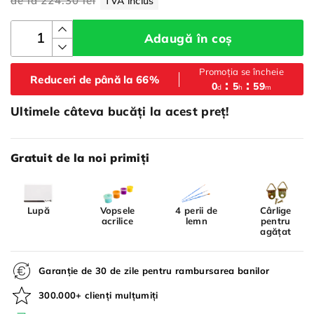
de la
224.30 lei
TVA inclus
Adaugă în coș
Promoția se încheie
Reduceri de până la 66%
0
5
59
d
h
m
Ultimele câteva bucăți la acest preț!
Gratuit de la noi primiți
Lupă
Vopsele
4 perii de
Cârlige
acrilice
lemn
pentru
agățat
Garanție de 30 de zile pentru rambursarea banilor
300.000+ clienți mulțumiți