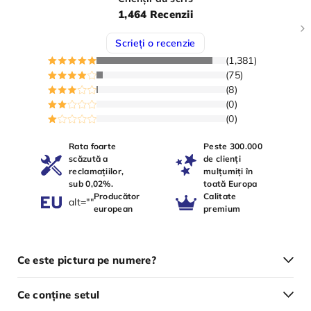
1,464 Recenzii
Scrieți o recenzie
(1,381)
(75)
(8)
(0)
(0)
Rata foarte
Peste 300.000
scăzută a
de clienți
reclamațiilor,
mulțumiți în
sub 0,02%.
toată Europa
Producător
Calitate
alt=""
european
premium
Ce este pictura pe numere?
Ce conține setul