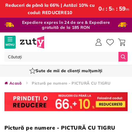
Reduceri de până la 66% | Astăzi 10% cu
0
5
59
d
h
m
codul: REDUCERE10
Expediere expres în 24 de ore & Expediere
gratuită de la 185 RON
MENU
Căut
Sute de mii de clienți mulțumiți
Acasă
Pictură pe numere - PICTURĂ CU TIGRU
Pictură pe numere - PICTURĂ CU TIGRU