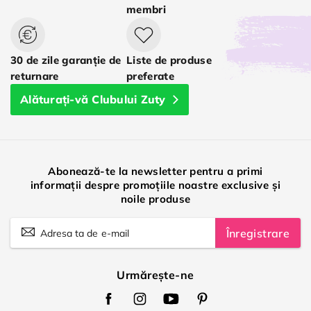
membri
30 de zile garanție de
Liste de produse
returnare
preferate
Alăturați-vă Clubului Zuty
Abonează-te la newsletter pentru a primi
informații despre promoțiile noastre exclusive și
noile produse
Înregistrare
Urmărește-ne
Zuty
Zuty
Zuty
Zuty
Facebook
Instagram
Youtube
Pinterest