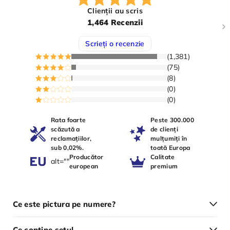
Clienții au scris
1,464 Recenzii
Scrieți o recenzie
(1,381)
(75)
(8)
(0)
(0)
Rata foarte
Peste 300.000
scăzută a
de clienți
reclamațiilor,
mulțumiți în
sub 0,02%.
toată Europa
Producător
Calitate
alt=""
european
premium
Ce este pictura pe numere?
Ce conține setul