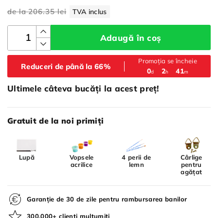
de la
206.35 lei
TVA inclus
Adaugă în coș
Promoția se încheie
Reduceri de până la 66%
:
:
0
2
41
d
h
m
Ultimele câteva bucăți la acest preț!
Gratuit de la noi primiți
Lupă
Vopsele
4 perii de
Cârlige
acrilice
lemn
pentru
agățat
Garanție de 30 de zile pentru rambursarea banilor
300.000+ clienți mulțumiți