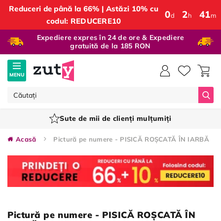
Reduceri de până la 66% | Astăzi 10% cu
0
:
2
:
41
d
h
m
codul: REDUCERE10
Expediere expres în 24 de ore & Expediere
gratuită de la 185 RON
MENU
Căut
Sute de mii de clienți mulțumiți
Acasă
Pictură pe numere - PISICĂ ROȘCATĂ ÎN IARBĂ
Pictură pe numere - PISICĂ ROȘCATĂ ÎN