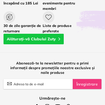
începând cu 185 Lei
evenimente pentru
membri
30 de zile garanție de
Liste de produse
returnare
preferate
Alăturați-vă Clubului Zuty
Abonează-te la newsletter pentru a primi
informații despre promoțiile noastre exclusive și
noile produse
Înregistrare
Urmărește-ne
Zuty
Zuty
Zuty
Zuty