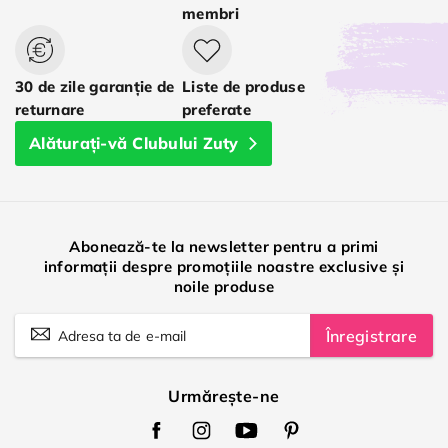
membri
30 de zile garanție de
Liste de produse
returnare
preferate
Alăturați-vă Clubului Zuty
Abonează-te la newsletter pentru a primi
informații despre promoțiile noastre exclusive și
noile produse
Înregistrare
Urmărește-ne
Zuty
Zuty
Zuty
Zuty
Facebook
Instagram
Youtube
Pinterest