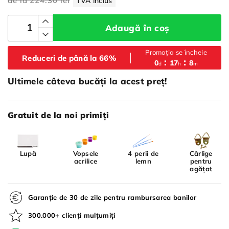
de la
224.30 lei
TVA inclus
Adaugă în coș
Promoția se încheie
Reduceri de până la 66%
:
:
0
17
8
d
h
m
Ultimele câteva bucăți la acest preț!
Gratuit de la noi primiți
Lupă
Vopsele
4 perii de
Cârlige
acrilice
lemn
pentru
agățat
Garanție de 30 de zile pentru rambursarea banilor
300.000+ clienți mulțumiți