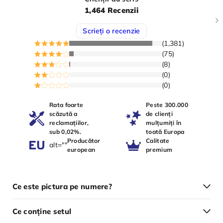
1,464 Recenzii
Scrieți o recenzie
(1,381)
(75)
(8)
(0)
(0)
Rata foarte
Peste 300.000
scăzută a
de clienți
reclamațiilor,
mulțumiți în
sub 0,02%.
toată Europa
Producător
Calitate
alt=""
european
premium
Ce este pictura pe numere?
Ce conține setul