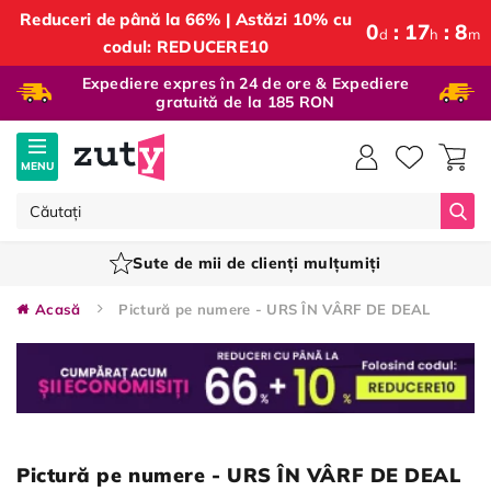
Reduceri de până la 66% | Astăzi 10% cu
0
:
17
:
8
d
h
m
codul: REDUCERE10
Expediere expres în 24 de ore & Expediere
gratuită de la 185 RON
MENU
Căut
Sute de mii de clienți mulțumiți
Acasă
Pictură pe numere - URS ÎN VÂRF DE DEAL
Pictură pe numere - URS ÎN VÂRF DE DEAL