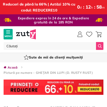
Reduceri de până la 66% | Astăzi 10% cu
0
12
58
d
h
m
codul: REDUCERE10
Expediere expres în 24 de ore & Expediere
gratuită de la 185 RON
MENU
Căut
Sute de mii de clienți mulțumiți
Acasă
Pictură pe numere - GHEȚAR DIN LUPI (D. RUSTY RUST)