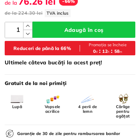
76.26 lei
-66%
de la
de la
224.30 lei
TVA inclus
Adaugă în coș
Promoția se încheie
Reduceri de până la 66%
0
12
58
d
h
m
Ultimele câteva bucăți la acest preț!
Gratuit de la noi primiți
Lupă
Vopsele
4 perii de
Cârlige
acrilice
lemn
pentru
agățat
Garanție de 30 de zile pentru rambursarea banilor