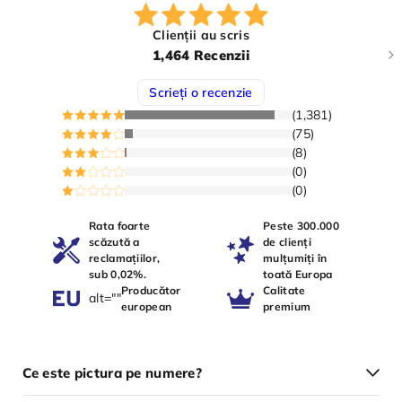
Clienții au scris
1,464 Recenzii
Scrieți o recenzie
(1,381)
(75)
(8)
(0)
(0)
Rata foarte
Peste 300.000
scăzută a
de clienți
reclamațiilor,
mulțumiți în
sub 0,02%.
toată Europa
Producător
Calitate
alt=""
european
premium
Ce este pictura pe numere?