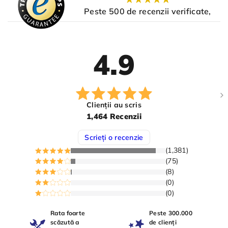
Peste 500 de recenzii verificate,
4.9
Clienții au scris
1,464 Recenzii
Scrieți o recenzie
(1,381)
(75)
(8)
(0)
(0)
Rata foarte
Peste 300.000
scăzută a
de clienți