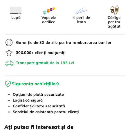
Lupă
Vopsele
4 perii de
Cârlige
acrilice
lemn
pentru
agățat
Garanție de 30 de zile pentru rambursarea banilor
300.000+ clienți mulțumiți
Transport gratuit de la 185 Lei
Siguranța achizițiilor
Opțiuni de plată securizate
Logistică sigură
Confidențialitate securizată
Serviciul de asistență pentru clienți
Ați putea fi interesat și de