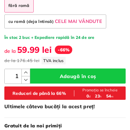
fără ramă
CELE MAI VÂNDUTE
cu ramă (deja întinsă)
În stoc 2 buc + Expediere rapidă în 24 de ore
59.99 lei
-66%
de la
de la
176.45 lei
TVA inclus
Adaugă în coș
Promoția se încheie
Reduceri de până la 66%
:
:
0
23
54
d
h
m
Ultimele câteva bucăți la acest preț!
Gratuit de la noi primiți