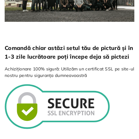
Comandă chiar astăzi setul tău de pictură și în
1-3 zile lucrătoare poți începe deja să pictezi
Achiziționare 100% sigură: Utilizăm un certificat SSL pe site-ul
nostru pentru siguranța dumneavoastră