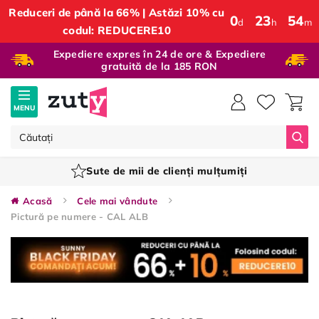
Reduceri de până la 66% | Astăzi 10% cu
0
:
23
:
54
d
h
m
codul: REDUCERE10
Expediere expres în 24 de ore & Expediere
gratuită de la 185 RON
MENU
Căut
Sute de mii de clienți mulțumiți
Acasă
Cele mai vândute
Pictură pe numere - CAL ALB