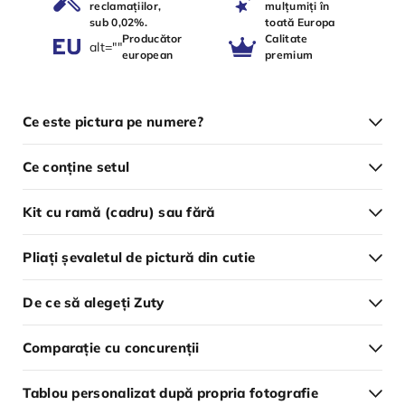
reclamațiilor,
mulțumiți în
sub 0,02%.
toată Europa
Producător
Calitate
alt=""
european
premium
Ce este pictura pe numere?
Ce conține setul
Kit cu ramă (cadru) sau fără
Pliați șevaletul de pictură din cutie
De ce să alegeți Zuty
Comparație cu concurenții
Tablou personalizat după propria fotografie