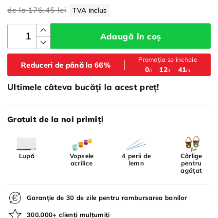
de la
176.45 lei
TVA inclus
Adaugă în coș
Promoția se încheie
Reduceri de până la 66%
:
:
0
12
41
d
h
m
Ultimele câteva bucăți la acest preț!
Gratuit de la noi primiți
Lupă
Vopsele
4 perii de
Cârlige
acrilice
lemn
pentru
agățat
Garanție de 30 de zile pentru rambursarea banilor
300.000+ clienți mulțumiți