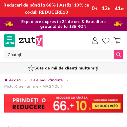
Reduceri de până la 66% | Astăzi 10% cu
0
:
12
:
41
d
h
m
codul: REDUCERE10
Expediere expres în 24 de ore & Expediere
gratuită de la 185 RON
MENU
Căut
Sute de mii de clienți mulțumiți
Acasă
Cele mai vândute
Pictură pe numere - MAGNOLII