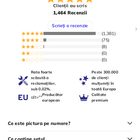
Clienții au scris
1,464 Recenzii
Scrieți o recenzie
(1,381)
(75)
(8)
(0)
(0)
Rata foarte
Peste 300.000
scăzută a
de clienți
reclamațiilor,
mulțumiți în
sub 0,02%.
toată Europa
Producător
Calitate
alt=""
european
premium
Ce este pictura pe numere?
Ce conține setul