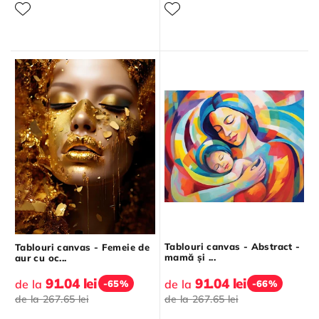
Tablouri canvas - Abstract -
Tablouri canvas - Femeie de
mamă și ...
aur cu oc...
91.04 lei
91.04 lei
de la
de la
-65%
-66%
de la
267.65 lei
de la
267.65 lei