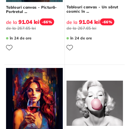
Tablouri canvas - Un sărut
Tablouri canvas - Pictură-
cosmic în ...
Portretul ...
91.04 lei
91.04 lei
de la
de la
-66%
-66%
de la
267.65 lei
de la
267.65 lei
în 24 de ore
în 24 de ore