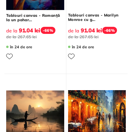
Tablouri canvas - Marilyn
Tablouri canvas - Romanță
Monroe cu g...
la un pahar...
91.04 lei
91.04 lei
de la
de la
-66%
-66%
de la
267.65 lei
de la
267.65 lei
în 24 de ore
în 24 de ore