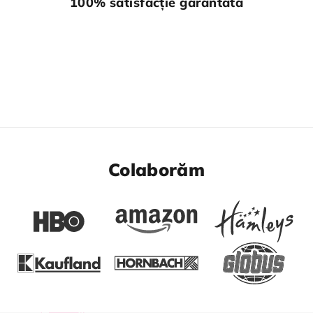
100% satisfacție garantată
Colaborăm