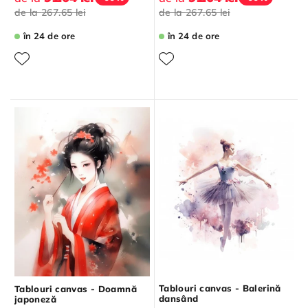
de la
267.65 lei
de la
267.65 lei
în 24 de ore
în 24 de ore
Tablouri canvas - Balerină
Tablouri canvas - Doamnă
dansând
japoneză