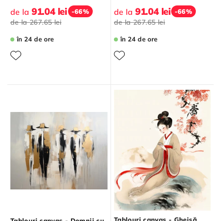
91.04 lei
91.04 lei
de la
de la
-66%
-66%
de la
267.65 lei
de la
267.65 lei
în 24 de ore
în 24 de ore
Tablouri canvas - Gheișă
Tablouri canvas - Domnii cu