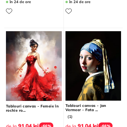
în 24 de ore
în 24 de ore
Tablouri canvas - Jan
Tablouri canvas - Femeie în
Vermeer - Fata ...
rochie ro...
(1)
91.04 lei
91.04 lei
de la
de la
-66%
-66%