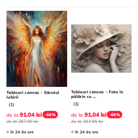
Tablouri canvas - Fata în
Tablouri canvas - Sărutul
pălărie cu ...
iubirii
(1)
(1)
91.04 lei
91.04 lei
de la
de la
-66%
-66%
de la
267.65 lei
de la
267.65 lei
în 24 de ore
în 24 de ore