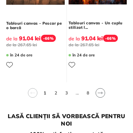
Tablouri canvas - Un cuplu
Tablouri canvas - Pescar pe
stilizat l...
o barcă
91.04 lei
91.04 lei
de la
de la
-66%
-66%
de la
267.65 lei
de la
267.65 lei
în 24 de ore
în 24 de ore
1
2
3
...
8
LASĂ CLIENȚII SĂ VORBEASCĂ PENTRU
NOI