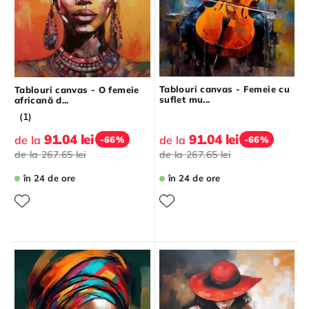
Tablouri canvas - Femeie cu
Tablouri canvas - O femeie
suflet mu...
africană d...
(1)
91.04 lei
91.04 lei
de la
de la
-66%
-66%
de la
267.65 lei
de la
267.65 lei
în 24 de ore
în 24 de ore