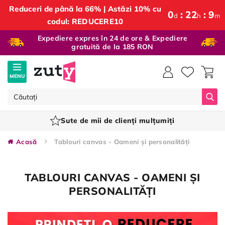
Reduceri de până la 66% | Astăzi 10% cu
0
22
9
d
h
m
codul: REDUCERE10
Expediere expres în 24 de ore & Expediere
gratuită de la 185 RON
MENU
Căut
Sute de mii de clienți mulțumiți
Acasă
Tablouri canvas - Oameni și personalități
TABLOURI CANVAS - OAMENI ȘI
PERSONALITĂȚI