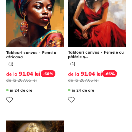
Tablouri canvas - Femeie cu
Tablouri canvas - Femeia
pălărie ș...
africană
(1)
(1)
91.04 lei
91.04 lei
de la
de la
-66%
-66%
de la
267.65 lei
de la
267.65 lei
în 24 de ore
în 24 de ore