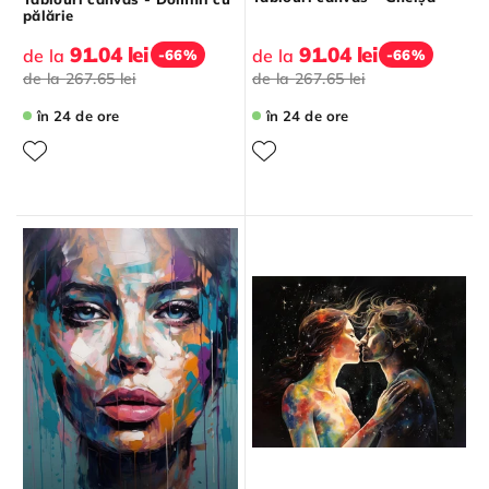
pălărie
91.04 lei
91.04 lei
de la
de la
-66%
-66%
de la
267.65 lei
de la
267.65 lei
în 24 de ore
în 24 de ore