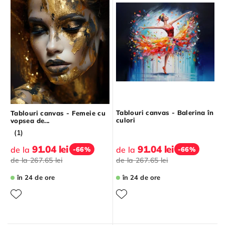
Tablouri canvas - Balerina în
Tablouri canvas - Femeie cu
culori
vopsea de...
(1)
91.04 lei
91.04 lei
de la
de la
-66%
-66%
de la
267.65 lei
de la
267.65 lei
în 24 de ore
în 24 de ore