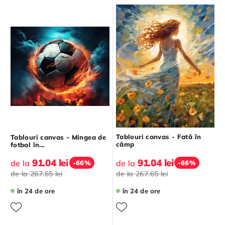
Tablouri canvas - Fată în
Tablouri canvas - Mingea de
câmp
fotbal în...
91.04 lei
91.04 lei
de la
de la
-66%
-66%
de la
267.65 lei
de la
267.65 lei
în 24 de ore
în 24 de ore